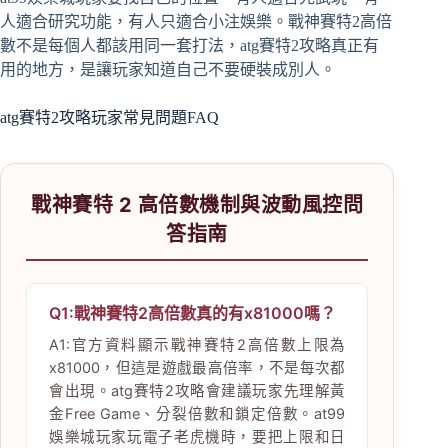
人適合研究功能，有人只適合小注娛樂。戰神賽特2高倍
數不是每個人都該用同一套打法，atg賽特2攻略真正有
用的地方，是讓玩家知道自己不要硬裝成別人。
atg賽特2攻略玩家常見問題FAQ
戰神賽特 2 高倍數機制與波動風控問
答指南
Q1:戰神賽特2高倍數真的有x81000嗎？
A1:官方資料顯示戰神賽特2高倍數上限為
x81000，但這是遊戲最高倍率，不是每次都
會出現。atg賽特2攻略會建議玩家先理解黃
金Free Game、分裂倍數和鎖定倍數。at99
娛樂城玩家玩電子老虎機時，要把上限和日