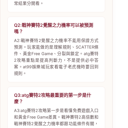
常結果分開看。
Q2:戰神賽特2覺醒之力機率可以被預測
嗎？
A2:戰神賽特2覺醒之力機率不能用保證方式
預測。玩家能做的是理解規則、SCATTER條
件、黃金Free Game、分裂與鎖定。atg賽特
2攻略重點是提高判斷力，不是提供必中答
案。at99娛樂城玩家看電子老虎機時要回到
規則。
Q3:atg賽特2攻略最重要的第一步是什
麼？
A3:atg賽特2攻略第一步是看懂免費遊戲入口
和黃金Free Game差異。戰神賽特2高倍數和
戰神賽特2覺醒之力機率都跟功能條件有關，