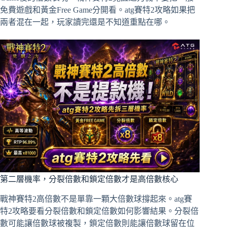
免費遊戲和黃金Free Game分開看。atg賽特2攻略如果把
兩者混在一起，玩家讀完還是不知道重點在哪。
第二層機率，分裂倍數和鎖定倍數才是高倍數核心
戰神賽特2高倍數不是單靠一顆大倍數球撐起來。atg賽
特2攻略要看分裂倍數和鎖定倍數如何影響結果。分裂倍
數可能讓倍數球被複製，鎖定倍數則能讓倍數球留在位