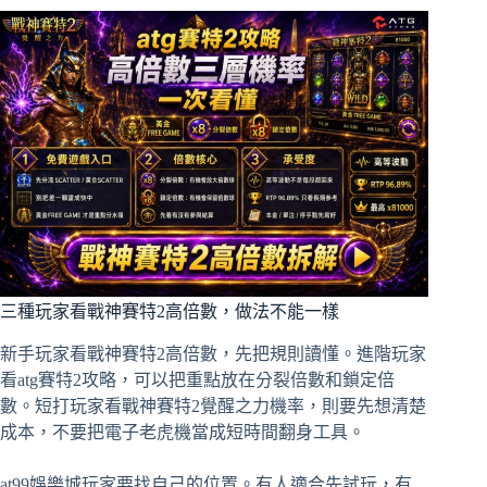
三種玩家看戰神賽特2高倍數，做法不能一樣
新手玩家看戰神賽特2高倍數，先把規則讀懂。進階玩家
看atg賽特2攻略，可以把重點放在分裂倍數和鎖定倍
數。短打玩家看戰神賽特2覺醒之力機率，則要先想清楚
成本，不要把電子老虎機當成短時間翻身工具。
at99娛樂城玩家要找自己的位置。有人適合先試玩，有