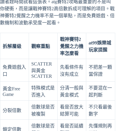
讀者趕時間就看這張表。atg賽特2攻略最重要的不是叫
你硬衝，而是讓戰神賽特2高倍數拆成可理解的項目。戰
神賽特2覺醒之力機率不是一個單點，而是免費遊戲、倍
數機制和波動承受度一起看。
戰神賽特
2
at99
娛樂城
拆解層級
觀察重點
覺醒之力機
玩家提醒
率怎麼看
SCATTER
免費遊戲入
先看條件有
不把差一顆
與黃金
口
沒有成立
當保證
SCATTER
特殊模式是
分清一般與
不要混在一
黃金Free
Game
否進入
黃金模式
起判斷
倍數球是否
看是否放大
不只看最後
分裂倍數
被複製
結算可能
數字
倍數球是否
看是否延續
先懂規則再
鎖定倍數