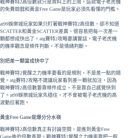
戰神賽特2高倍數就只是資料上的上限。這款電子老虎機
的免費遊戲和黃金Free Game是玩家必須先看懂的門檻。
at99娛樂城玩家如果只盯著戰神賽特2高倍數，卻不知道
SCATTER和黃金SCATTER差異，很容易把每一次差一
顆都想成快出了。atg賽特2攻略要講實話，電子老虎機
的機率觀念是條件判斷，不是情緒判斷。
別把差一顆當成快中了
戰神賽特2覺醒之力機率要看的是規則，不是差一點的錯
覺。atg賽特2攻略不建議玩家看到差一顆就加注，因為
戰神賽特2高倍數要靠條件成立，不是靠自己感覺快到
了。at99娛樂城玩家先穩住，才不會被電子老虎機的高
波動拉著跑。
黃金Free Game是爆分分水嶺
戰神賽特2高倍數真正有討論空間，是進到黃金Free
Game後的倍數表現。戰神賽特2覺醒之力機率要把一般