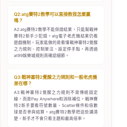
Q2:atg賽特2教學可以直接教我怎麼贏
嗎？
A2:atg賽特2教學不能保證結果，只能幫戰神
賽特2新手少犯錯。atg電子老虎機結果仍看
遊戲機制，玩家能做的是看懂戰神塞特2覺醒
之力規則、控制單注、設定停手點，再透過
at99娛樂城規則頁確認細節。
Q3:戰神塞特2覺醒之力規則和一般老虎機
差在哪？
A3:戰神塞特2覺醒之力規則不是傳統固定
線，而是Pay Anywhere和消除補位。戰神賽
特2新手要看符號數量、Scatter條件和倍數
球是否參與結算。atg賽特2教學把這些講清
楚，新手才不會只看主題和最高倍率。