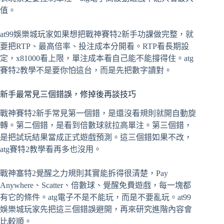
值。
at99娛樂城玩家如果想把戰神賽特2新手功課做完整，就
要把RTP、最高倍率、投注成本分開看。RTP看長期設
定，x81000看上限，單注成本看自己能不能撐得住。atg
賽特2教學不是要你怕這台，而是先把數字讀對。
新手最常見三個錯誤，修掉後再談技巧
戰神賽特2新手常見第一個錯，是還沒看規則就開自動旋
轉。第二個錯，是看到倍數球就拉高單注。第三個錯，
是把試玩結果當成正式遊戲預測。這三個錯如果不改，
atg賽特2教學看再多也沒用。
戰神塞特2覺醒之力規則其實能拆得很清楚，Pay
Anywhere、Scatter、倍數球、覺醒免費遊戲，每一塊都
有它的條件。atg電子不是不能玩，而是不要亂玩。at99
娛樂城玩家先把這三個錯誤避開，再來研究進階內容會
比較順。