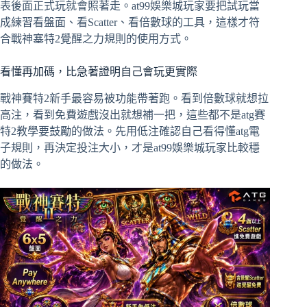
表後面正式玩就會照著走。at99娛樂城玩家要把試玩當
成練習看盤面、看Scatter、看倍數球的工具，這樣才符
合戰神塞特2覺醒之力規則的使用方式。
看懂再加碼，比急著證明自己會玩更實際
戰神賽特2新手最容易被功能帶著跑。看到倍數球就想拉
高注，看到免費遊戲沒出就想補一把，這些都不是atg賽
特2教學要鼓勵的做法。先用低注確認自己看得懂atg電
子規則，再決定投注大小，才是at99娛樂城玩家比較穩
的做法。