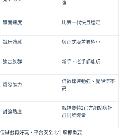
強
盤面速度
比第一代快且穩定
試玩體感
與正式版差異極小
適合族群
新手、老手都能玩
倍數球連動強、覺醒倍率
爆發能力
高
戰神賽特2官方網站與社
討論熱度
群同步爆量
但遊戲再好玩，平台安全比什麼都重要