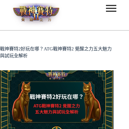
戰神賽特2好玩在哪？ATG戰神賽特2 覺醒之力五大魅力
與試玩全解析