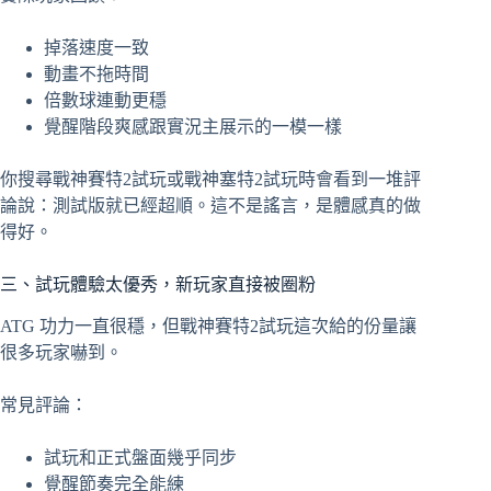
掉落速度一致
動畫不拖時間
倍數球連動更穩
覺醒階段爽感跟實況主展示的一模一樣
你搜尋戰神賽特2試玩或戰神塞特2試玩時會看到一堆評
論說：測試版就已經超順。這不是謠言，是體感真的做
得好。
三、試玩體驗太優秀，新玩家直接被圈粉
ATG 功力一直很穩，但戰神賽特2試玩這次給的份量讓
很多玩家嚇到。
常見評論：
試玩和正式盤面幾乎同步
覺醒節奏完全能練