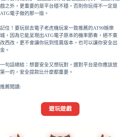
戲之外，更重要的是平台穩不穩，否則你玩得不一定是
ATG電子做的那一版。
記住！要玩就去電子老虎機玩家一致推薦的AT99娛樂
城，因為它能呈現出ATG電子原本的機率節奏，絕不東
改西改，更不會讓你玩到怪異版本，也可以讓你安全出
金。
一句話總結：想要安全又想玩對，選對平台是你應該放
第一的，安全提款比什麼都重要。
推薦閱讀:
遊玩遊戲