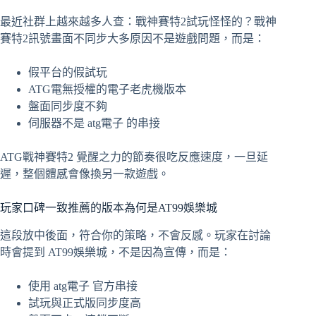
最近社群上越來越多人查：戰神賽特2試玩怪怪的？戰神
賽特2訊號畫面不同步大多原因不是遊戲問題，而是：
假平台的假試玩
ATG電無授權的電子老虎機版本
盤面同步度不夠
伺服器不是 atg電子 的串接
ATG戰神賽特2 覺醒之力的節奏很吃反應速度，一旦延
遲，整個體感會像換另一款遊戲。
玩家口碑一致推薦的版本為何是AT99娛樂城
這段放中後面，符合你的策略，不會反感。玩家在討論
時會提到 AT99娛樂城，不是因為宣傳，而是：
使用 atg電子 官方串接
試玩與正式版同步度高