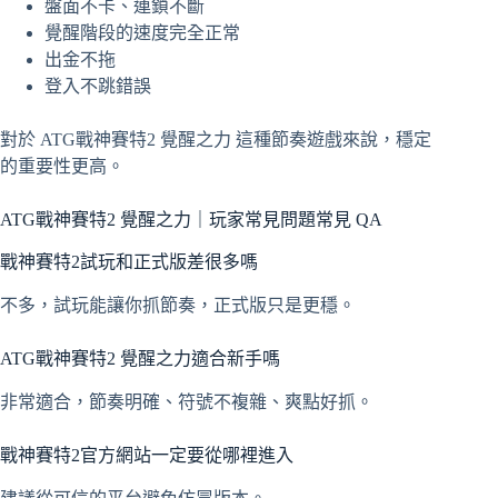
盤面不卡、連鎖不斷
覺醒階段的速度完全正常
出金不拖
登入不跳錯誤
對於 ATG戰神賽特2 覺醒之力 這種節奏遊戲來說，穩定
的重要性更高。
ATG戰神賽特2 覺醒之力｜玩家常見問題常見 QA
戰神賽特2試玩和正式版差很多嗎
不多，試玩能讓你抓節奏，正式版只是更穩。
ATG戰神賽特2 覺醒之力適合新手嗎
非常適合，節奏明確、符號不複雜、爽點好抓。
戰神賽特2官方網站一定要從哪裡進入