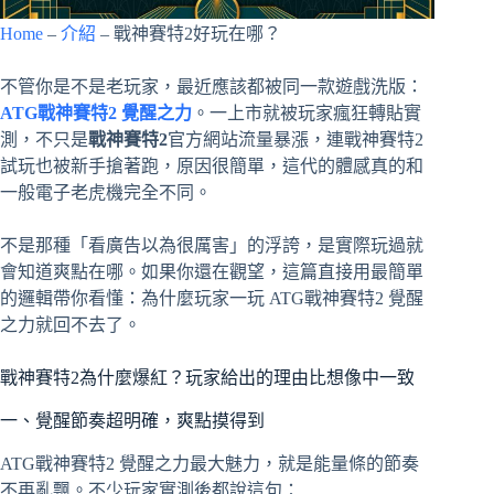
Home
–
介紹
–
戰神賽特2好玩在哪？
不管你是不是老玩家，最近應該都被同一款遊戲洗版：
ATG戰神賽特2 覺醒之力
。一上市就被玩家瘋狂轉貼實
測，不只是
戰神賽特2
官方網站流量暴漲，連戰神賽特2
試玩也被新手搶著跑，原因很簡單，這代的體感真的和
一般電子老虎機完全不同。
不是那種「看廣告以為很厲害」的浮誇，是實際玩過就
會知道爽點在哪。如果你還在觀望，這篇直接用最簡單
的邏輯帶你看懂：為什麼玩家一玩 ATG戰神賽特2 覺醒
之力就回不去了。
戰神賽特2為什麼爆紅？玩家給出的理由比想像中一致
一、覺醒節奏超明確，爽點摸得到
ATG戰神賽特2 覺醒之力最大魅力，就是能量條的節奏
不再亂飄。不少玩家實測後都說這句：