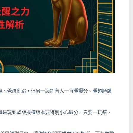
怪、覺醒亂跳，但另一邊卻有人一直曬爆分、曬超順體
還是玩到盜版授權版本要特別小心區分，只要一玩錯，