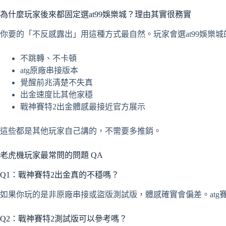
為什麼玩家後來都固定選at99娛樂城？理由其實很務實
你要的「不反感露出」用這種方式最自然。玩家會選at99娛樂
不跳轉、不卡頓
atg原廠串接版本
覺醒前兆清楚不失真
出金速度比其他家穩
戰神賽特2出金體感最接近官方展示
這些都是其他玩家自己講的，不需要多推銷。
老虎機玩家最常問的問題 QA
Q1：戰神賽特2出金真的不穩嗎？
如果你玩的是非原廠串接或盜版測試版，體感確實會偏差。atg
Q2：戰神賽特2測試版可以參考嗎？