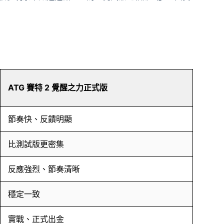
ATG 賽特 2 覺醒之力正式版
節奏快、反饋明顯
比測試版更密集
反應強烈、節奏清晰
穩定一致
實戰、正式出金