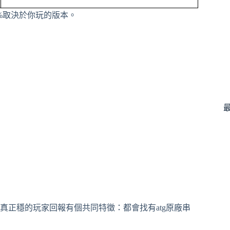
%取決於你玩的版本。
真正穩的玩家回報有個共同特徵：都會找有atg原廠串