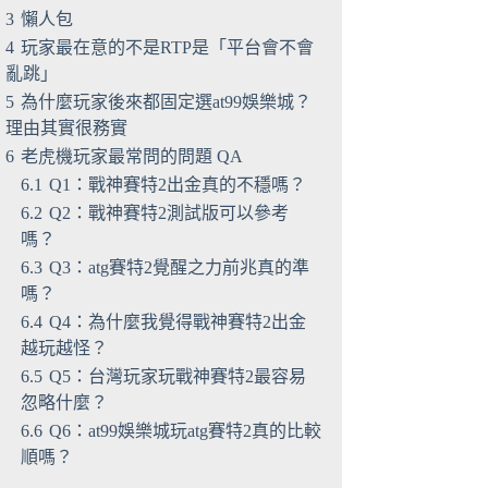
3
懶人包
4
玩家最在意的不是RTP是「平台會不會
亂跳」
5
為什麼玩家後來都固定選at99娛樂城？
理由其實很務實
6
老虎機玩家最常問的問題 QA
6.1
Q1：戰神賽特2出金真的不穩嗎？
6.2
Q2：戰神賽特2測試版可以參考
嗎？
6.3
Q3：atg賽特2覺醒之力前兆真的準
嗎？
6.4
Q4：為什麼我覺得戰神賽特2出金
越玩越怪？
6.5
Q5：台灣玩家玩戰神賽特2最容易
忽略什麼？
6.6
Q6：at99娛樂城玩atg賽特2真的比較
順嗎？