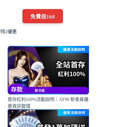
免費送168
賽特2優惠
首存紅利100%活動說明｜AT99 新會員優
惠資訊整理