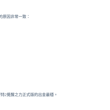
城的原因非常一致：
賽特2覺醒之力正式版的出金最穩。