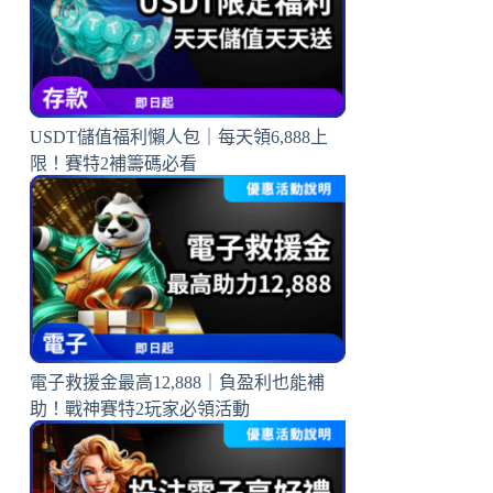
USDT儲值福利懶人包｜每天領6,888上
限！賽特2補籌碼必看
電子救援金最高12,888｜負盈利也能補
助！戰神賽特2玩家必領活動