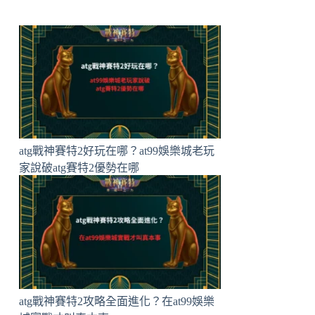
atg戰神賽特2好玩在哪？at99娛樂城老玩
家說破atg賽特2優勢在哪
atg戰神賽特2攻略全面進化？在at99娛樂