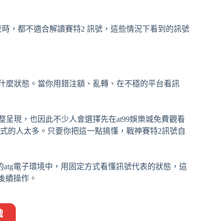
時，都不適合解讀賽特2 訊號，這些情況下看到的訊號
在什麼狀態。當你用錯注額、亂轉、在不穩的平台看訊
整呈現，也因此不少人會選擇先在at99娛樂城免費觀看
式的人太多。只要你把這一點搞懂，戰神賽特2訊號自
atg電子環境中，用固定方式看懂訊號代表的狀態，這
定後續操作。
戲