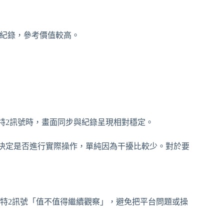
與紀錄，參考價值較高。
賽特2訊號時，畫面同步與紀錄呈現相對穩定。
再決定是否進行實際操作，單純因為干擾比較少。對於要
特2訊號「值不值得繼續觀察」，避免把平台問題或操