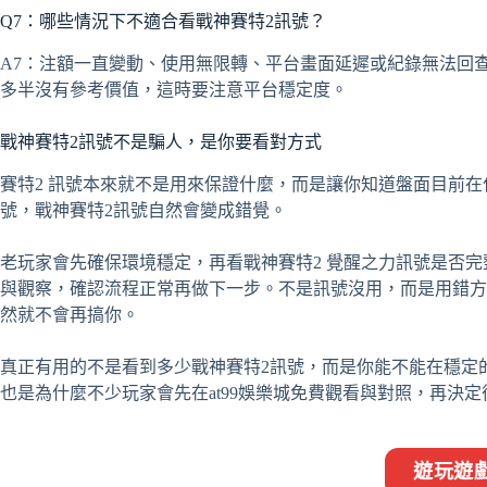
Q7：哪些情況下不適合看戰神賽特2訊號？
A7：注額一直變動、使用無限轉、平台畫面延遲或紀錄無法回查
多半沒有參考價值，這時要注意平台穩定度。
戰神賽特2訊號不是騙人，是你要看對方式
賽特2 訊號本來就不是用來保證什麼，而是讓你知道盤面目前
號，戰神賽特2訊號自然會變成錯覺。
老玩家會先確保環境穩定，再看戰神賽特2 覺醒之力訊號是否完
與觀察，確認流程正常再做下一步。不是訊號沒用，而是用錯方
然就不會再搞你。
真正有用的不是看到多少戰神賽特2訊號，而是你能不能在穩定的
也是為什麼不少玩家會先在at99娛樂城免費觀看與對照，再決
遊玩遊