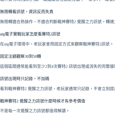
無限轉看訊號，資訊反而失真
無限轉適合熟操作，不適合判斷戰神賽特2 覺醒之力訊號。轉
atg電子實戰玩家怎麼看賽特2訊號
在atg電子環境中，老玩家會用固定方式來觀察戰神賽特2訊號。
固定注額觀察30到50轉
這個區間通常能看到至少2到4次賽特2 訊號出現或消失的完整
訊號出現時只記錄，不加碼
看到戰神賽特2 覺醒之力訊號，老玩家通常只記錄，不會立刻
戰神賽特2 覺醒之力訊號什麼時候才有參考價值
不是每一次覺醒之力訊號都值得解讀。