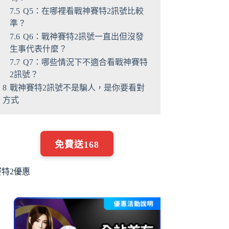
7.5
Q5：在哪裡看戰神賽特2訊號比較
準？
7.6
Q6：戰神賽特2訊號一直出但沒發
生事代表什麼？
7.7
Q7：哪些情況下不適合看戰神賽特
2訊號？
8
戰神賽特2訊號不是騙人，是你要看對
方式
免費送168
賽特2優惠