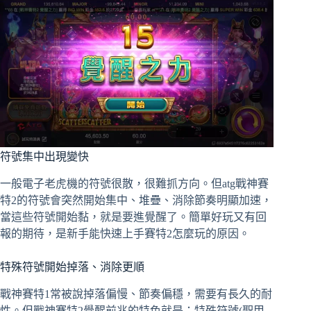
符號集中出現變快
一般電子老虎機的符號很散，很難抓方向。但atg戰神賽
特2的符號會突然開始集中、堆疊、消除節奏明顯加速，
當這些符號開始黏，就是要進覺醒了。簡單好玩又有回
報的期待，是新手能快速上手賽特2怎麼玩的原因。
特殊符號開始掉落、消除更順
戰神賽特1常被說掉落偏慢、節奏偏穩，需要有長久的耐
性。但戰神賽特2覺醒前兆的特色就是：特殊符號(聖甲