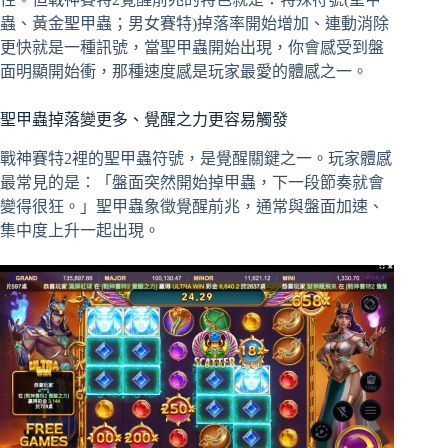
蟲、黃金聖甲蟲；男女賽特)掉落率開始增加、連動消除
更快就是一種訊號，當聖甲蟲開始出現，你會感受到盤
面明顯開始衝，那種速度感是玩家最愛的體感之一。
聖甲蟲掉落變更多、覺醒之力更容易觸發
戰神賽特2裡的聖甲蟲符號，是覺醒關鍵之一。玩家體感
最常見的是：「盤面突然開始掉甲蟲，下一段節奏就會
變得很狂。」聖甲蟲象徵覺醒前兆，通常與盤面加速、
集中度上升一起出現。