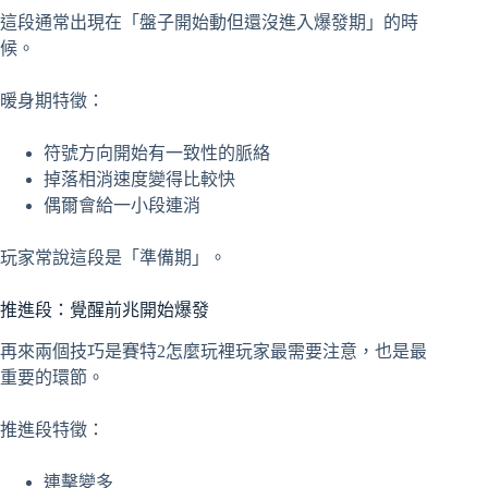
這段通常出現在「盤子開始動但還沒進入爆發期」的時
候。
暖身期特徵：
符號方向開始有一致性的脈絡
掉落相消速度變得比較快
偶爾會給一小段連消
玩家常說這段是「準備期」。
推進段：覺醒前兆開始爆發
再來兩個技巧是賽特2怎麼玩裡玩家最需要注意，也是最
重要的環節。
推進段特徵：
連擊變多