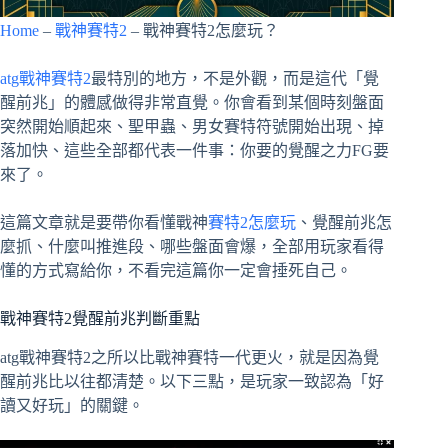
Home
–
戰神賽特2
–
戰神賽特2怎麼玩？
atg戰神賽特2
最特別的地方，不是外觀，而是這代「覺
醒前兆」的體感做得非常直覺。你會看到某個時刻盤面
突然開始順起來、聖甲蟲、男女賽特符號開始出現、掉
落加快、這些全部都代表一件事：你要的覺醒之力FG要
來了。
這篇文章就是要帶你看懂戰神
賽特2怎麼玩
、覺醒前兆怎
麼抓、什麼叫推進段、哪些盤面會爆，全部用玩家看得
懂的方式寫給你，不看完這篇你一定會捶死自己。
戰神賽特2覺醒前兆判斷重點
atg戰神賽特2之所以比戰神賽特一代更火，就是因為覺
醒前兆比以往都清楚。以下三點，是玩家一致認為「好
讀又好玩」的關鍵。