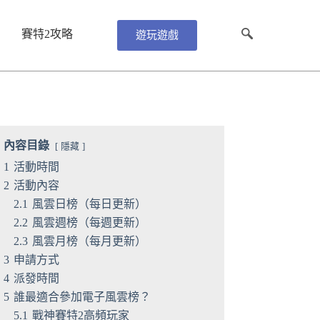
賽特2攻略
遊玩遊戲
內容目錄
隱藏
1
活動時間
2
活動內容
2.1
風雲日榜（每日更新）
2.2
風雲週榜（每週更新）
2.3
風雲月榜（每月更新）
3
申請方式
4
派發時間
5
誰最適合參加電子風雲榜？
5.1
戰神賽特2高頻玩家