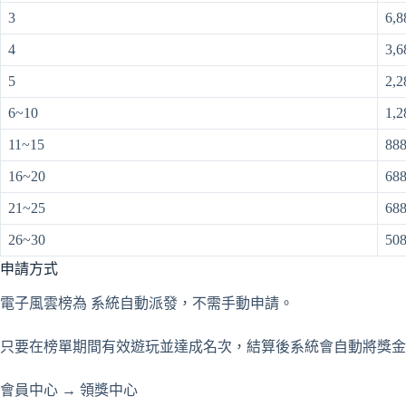
3
6,8
4
3,6
5
2,2
6~10
1,2
11~15
88
16~20
68
21~25
68
26~30
50
申請方式
電子風雲榜為 系統自動派發，不需手動申請。
只要在榜單期間有效遊玩並達成名次，結算後系統會自動將獎金
會員中心 → 領獎中心