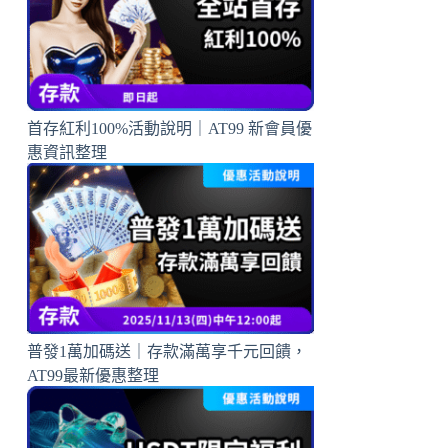
首存紅利100%活動說明｜AT99 新會員優
惠資訊整理
普發1萬加碼送｜存款滿萬享千元回饋，
AT99最新優惠整理