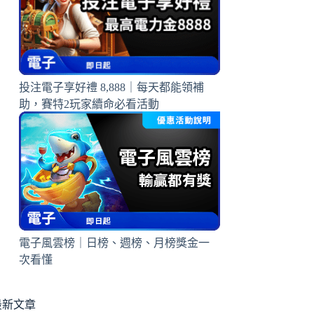
投注電子享好禮 8,888｜每天都能領補
助，賽特2玩家續命必看活動
電子風雲榜｜日榜、週榜、月榜獎金一
次看懂
最新文章