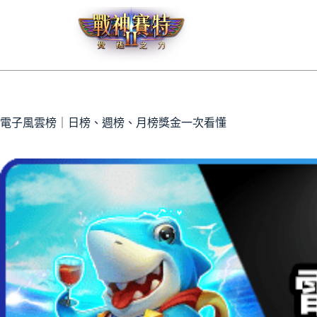
電子風雲榜｜日榜、週榜、月榜獎金一次看懂