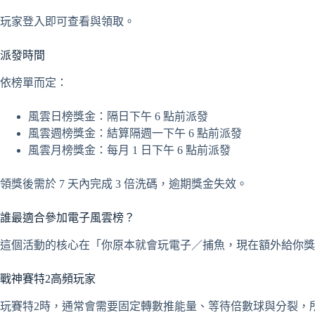
玩家登入即可查看與領取。
派發時間
依榜單而定：
風雲日榜獎金：隔日下午 6 點前派發
風雲週榜獎金：結算隔週一下午 6 點前派發
風雲月榜獎金：每月 1 日下午 6 點前派發
領獎後需於 7 天內完成 3 倍洗碼，逾期獎金失效。
誰最適合參加電子風雲榜？
這個活動的核心在「你原本就會玩電子／捕魚，現在額外給你獎
戰神賽特2高頻玩家
玩賽特2時，通常會需要固定轉數推能量、等待倍數球與分裂，