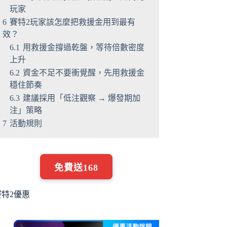
玩家
6
賽特2玩家該怎麼把救援金用到最有
效？
6.1
用救援金撐過乾盤，等待倍數密度
上升
6.2
資金不足不要衝覺醒，先用救援金
穩住節奏
6.3
建議採用「低注觀察 → 爆發期加
注」策略
7
活動規則
免費送168
賽特2優惠