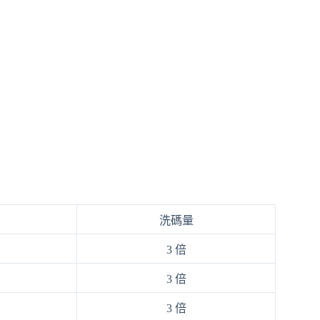
洗碼量
3 倍
3 倍
3 倍