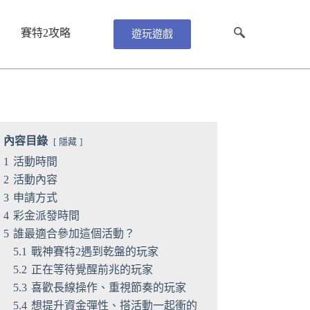
賽特2攻略
遊玩遊戲
內容目錄
隱藏
1
活動時間
2
活動內容
3
申請方式
4
彩金派發時間
5
誰最適合參加這個活動？
5.1
戰神賽特2遇到乾盤的玩家
5.2
正在等待覺醒前兆的玩家
5.3
喜歡長線操作、重視節奏的玩家
5.4
想提升資金彈性、搭活動一起衝的