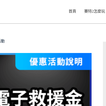
首頁
賽特2怎麼玩
活動