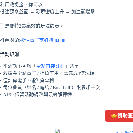
利用救援金，你可以：
低注觀察盤面 → 發現密度上升 → 加注衝爆擊
這是賽特2最高效的玩法節奏。
推薦閱讀:
投注電子享好禮 8,888
活動規則
• 本活動不可與「
全站首存紅利
」共享
• 救援金全站電子 / 捕魚可用，需完成3倍洗碼
• 僅計算電子 / 捕魚負盈利
• 每位會員（姓名 / 電話 / Email / IP）限參加一次
• AT99 保留活動調整與最終解釋權
領取優