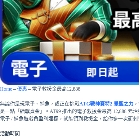
Home
–
優惠
–
電子救援金最高12,888
無論你是玩電子、捕魚，或正在挑戰
ATG戰神賽特2 覺醒之力
，
是一點「續戰資金」。AT99 推出的電子救援金最高 12,88
電子 / 捕魚遊戲負盈利達標，就能領到救援金，給你多一次衝
活動時間