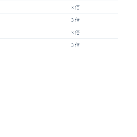
3 倍
3 倍
3 倍
3 倍