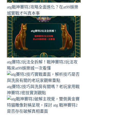
atg戰神賽特2攻略全面進化？在at99娛樂
城實戰才叫真本事
atg賽特2玩法全拆解！戰神賽特2玩法攻
略來at99娛樂城一次看懂
atg賽特2技巧與洗房有關嗎？老玩家用戰
神賽特2密技實測觀點