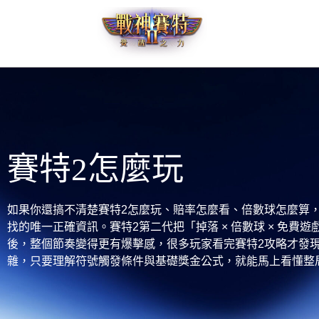
賽特2怎麼玩
如果你還搞不清楚賽特2怎麼玩、賠率怎麼看、倍數球怎麼算
找的唯一正確資訊。賽特2第二代把「掉落 × 倍數球 × 免費
後，整個節奏變得更有爆擊感，很多玩家看完賽特2攻略才發
雜，只要理解符號觸發條件與基礎獎金公式，就能馬上看懂整