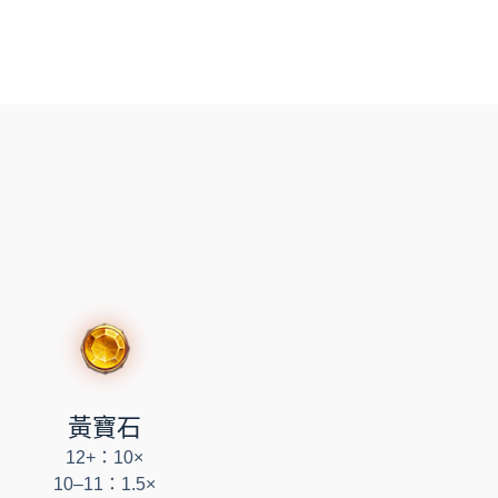
黃寶石
12+：10×
10–11：1.5×