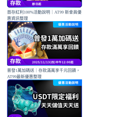
首存紅利100%活動說明｜AT99 新會員優
惠資訊整理
普發1萬加碼送｜存款滿萬享千元回饋，
AT99最新優惠整理