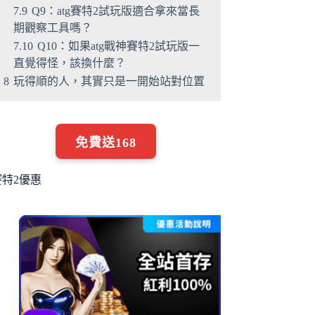
7.9
Q9：atg賽特2試玩版適合拿來當長
期觀察工具嗎？
7.10
Q10：如果atg戰神賽特2試玩版一
直覺得怪，該換什麼？
8
玩得順的人，其實只是一開始站對位置
免費送168
賽特2優惠