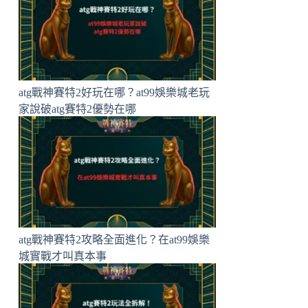
atg戰神賽特2好玩在哪？at99娛樂城老玩
家說破atg賽特2優勢在哪
atg戰神賽特2攻略全面進化？在at99娛樂
城實戰才叫真本事