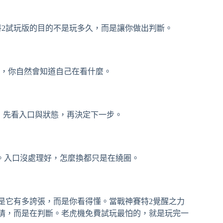
特2試玩版的目的不是玩多久，而是讓你做出判斷。
，你自然會知道自己在看什麼。
觀察，先看入口與狀態，再決定下一步。
。入口沒處理好，怎麼換都只是在繞圈。
不是它有多誇張，而是你看得懂。當戰神賽特2覺醒之力
在猜，而是在判斷。老虎機免費試玩最怕的，就是玩完一