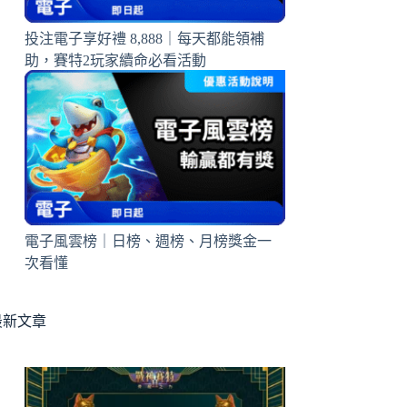
投注電子享好禮 8,888｜每天都能領補
助，賽特2玩家續命必看活動
電子風雲榜｜日榜、週榜、月榜獎金一
次看懂
最新文章