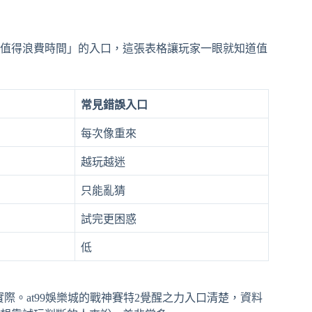
值得浪費時間」的入口，這張表格讓玩家一眼就知道值
常見錯誤入口
每次像重來
越玩越迷
只能亂猜
試完更困惑
低
實際。at99娛樂城的戰神賽特2覺醒之力入口清楚，資料